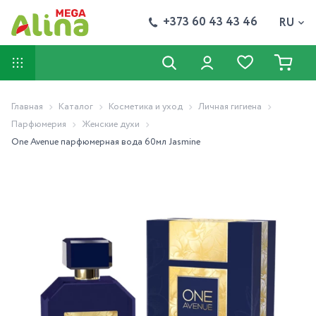
+373 60 43 43 46
RU
Главная
Каталог
Косметика и уход
Личная гигиена
Парфюмерия
Женские духи
One Avenue парфюмерная вода 60мл Jasmine