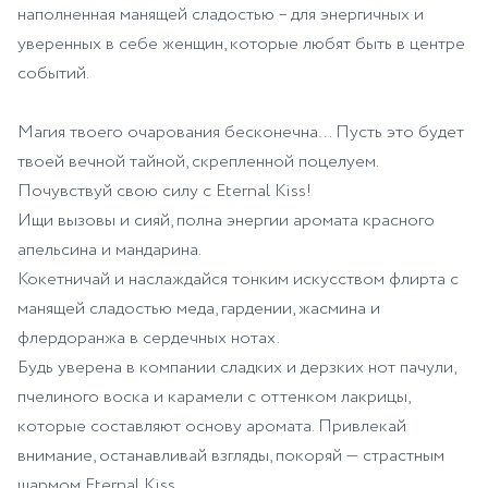
наполненная манящей сладостью – для энергичных и
уверенных в себе женщин, которые любят быть в центре
событий.
Магия твоего очарования бесконечна… Пусть это будет
твоей вечной тайной, скрепленной поцелуем.
Почувствуй свою силу с Eternal Kiss!
Ищи вызовы и сияй, полна энергии аромата красного
апельсина и мандарина.
Кокетничай и наслаждайся тонким искусством флирта с
манящей сладостью меда, гардении, жасмина и
флердоранжа в сердечных нотах.
Будь уверена в компании сладких и дерзких нот пачули,
пчелиного воска и карамели с оттенком лакрицы,
которые составляют основу аромата. Привлекай
внимание, останавливай взгляды, покоряй — страстным
шармом Eternal Kiss.