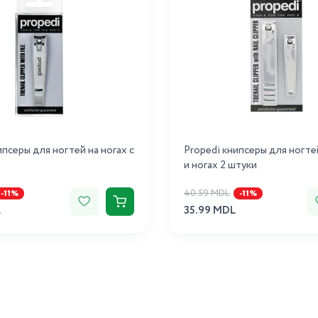
ипсеры для ногтей на ногах с
Propedi книпсеры для ногте
и ногах 2 штуки
40.59 MDL
-11%
-11%
L
35.99 MDL