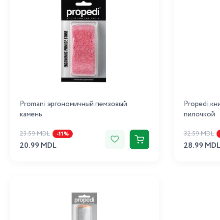
Promani эргономичный пемзовый
Propedi кн
камень
пилочкой
23.59 MDL
32.59 MDL
-11%
20.99 MDL
28.99 MD