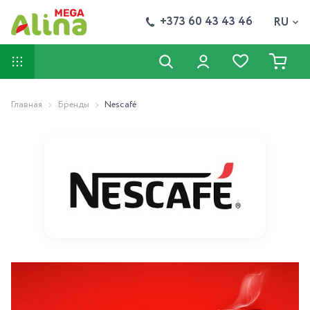
+373 60 43 43 46
RU
Главная
Бренды
Nescafé