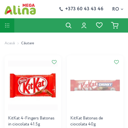
+373 60 43 43 46
RO
Acasă
Căutare
KitKat 4-Fingers Batonas
KitKat Batonas de
in ciocolata 41.5g
ciocolata 40g